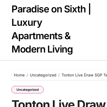
Skip
Paradise on Sixth |
to
content
Luxury
Apartments &
Modern Living
Home
Uncategorized
Tonton Live Draw SGP Ter
Uncategorized
Tonton Live Draw