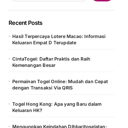
Recent Posts
Hasil Terpercaya Lotere Macao: Informasi
Keluaran Empat D Terupdate
CintaTogel: Daftar Praktis dan Raih
Kemenangan Besar
Permainan Togel Online: Mudah dan Cepat
dengan Transaksi Via QRIS
Togel Hong Kong: Apa yang Baru dalam
Keluaran HK?
Mengungkap Keindahan Dlhbaritoselatan: