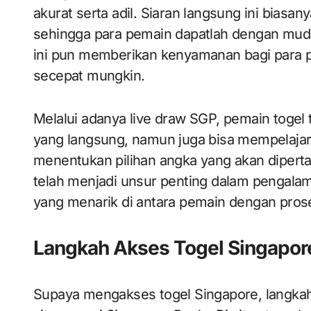
akurat serta adil. Siaran langsung ini biasan
sehingga para pemain dapatlah dengan mud
ini pun memberikan kenyamanan bagi para p
secepat mungkin.
Melalui adanya live draw SGP, pemain toge
yang langsung, namun juga bisa mempelaja
menentukan pilihan angka yang akan diperta
telah menjadi unsur penting dalam pengala
yang menarik di antara pemain dengan pros
Langkah Akses Togel Singapor
Supaya mengakses togel Singapore, langkah