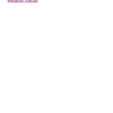
keluaran macau