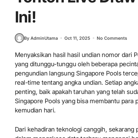
Ini!
By AdminUtama
Oct 11, 2025
No Comments
Menyaksikan hasil hasil undian nomor dari Permainan Singapore Lotto pastinya akan waktu
yang ditunggu-tunggu oleh beberapa pecinta
pengundian langsung Singapore Pools terce
real-time tentang angka undian. Setiap ang
penting, baik apakah taruhan yang telah sud
Singapore Pools yang bisa membantu para p
kemudian hari.
Dari kehadiran teknologi canggih, sekaran