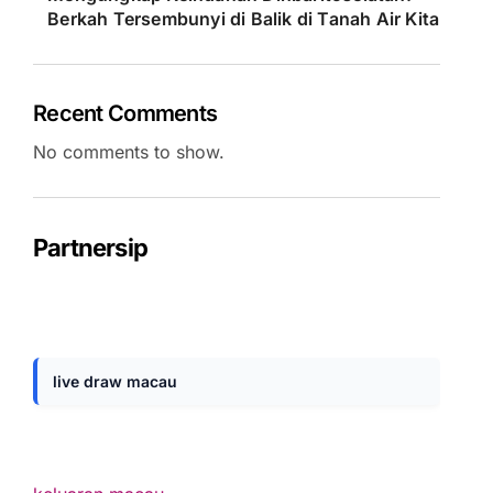
Berkah Tersembunyi di Balik di Tanah Air Kita
Recent Comments
No comments to show.
Partnersip
live draw macau