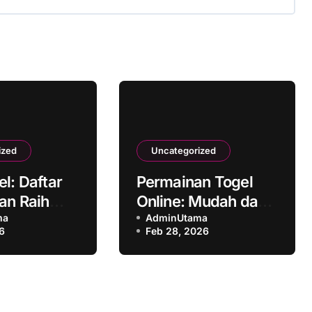
ized
Uncategorized
l: Daftar
Permainan Togel
dan Raih
Online: Mudah dan
gan Besar
ma
Cepat dengan
AdminUtama
6
Feb 28, 2026
Transaksi Via QRIS