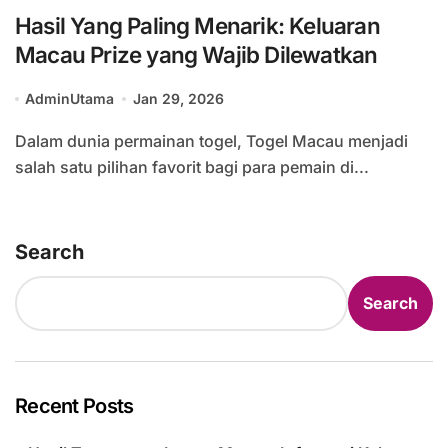
Hasil Yang Paling Menarik: Keluaran
Macau Prize yang Wajib Dilewatkan
AdminUtama
Jan 29, 2026
Dalam dunia permainan togel, Togel Macau menjadi
salah satu pilihan favorit bagi para pemain di...
Search
Search
Recent Posts