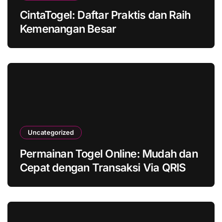
CintaTogel: Daftar Praktis dan Raih
Kemenangan Besar
Uncategorized
Permainan Togel Online: Mudah dan
Cepat dengan Transaksi Via QRIS