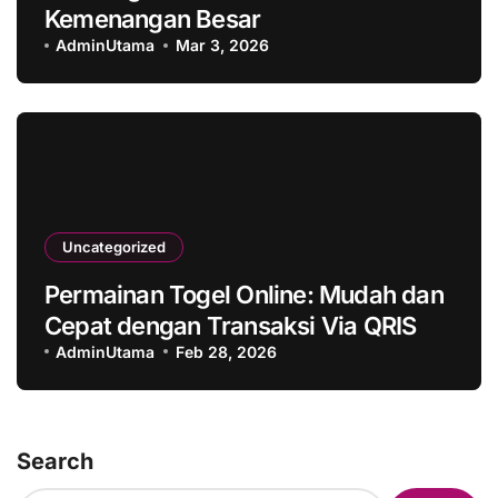
Kemenangan Besar
AdminUtama
Mar 3, 2026
Uncategorized
Permainan Togel Online: Mudah dan
Cepat dengan Transaksi Via QRIS
AdminUtama
Feb 28, 2026
Search