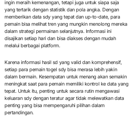
ingin meraih kemenangan, tetapi juga untuk siapa saja
yang tertarik dengan statistik dan pola angka. Dengan
memberikan data sdy yang tepat dan up-to-date, para
pemain bisa melihat tren yang mungkin menolong mereka
dalam strategi permainan selanjutnya. Informasi ini
disajikan setiap hari dan bisa diakses dengan mudah
melalui berbagai platform.
Karena informasi hasil sd yang valid dan komprehensif,
setiap para pemain togel sdy bisa merasa lebih yakin
dalam bermain. Kesempatan untuk menang akan semakin
meningkat saat para pemain memiliki kontrol ke data yang
tepat. Untuk itu, penting untuk secara rutin mengawasi
keluaran sdy dengan teratur agar tidak melewatkan data
penting yang bisa mempengaruhi pilihan dalam
pertandingan.