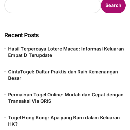
Search
Recent Posts
Hasil Terpercaya Lotere Macao: Informasi Keluaran
Empat D Terupdate
CintaTogel: Daftar Praktis dan Raih Kemenangan
Besar
Permainan Togel Online: Mudah dan Cepat dengan
Transaksi Via QRIS
Togel Hong Kong: Apa yang Baru dalam Keluaran
HK?