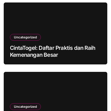
Uncategorized
CintaTogel: Daftar Praktis dan Raih
Kemenangan Besar
Uncategorized