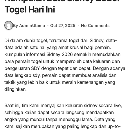
Togel Hari Ini
By AdminUtama
Oct 27, 2025
No Comments
Di dalam dunia togel, terutama togel dari Sidney, data-
data adalah satu hal yang amat krusial bagi pemain.
Kumpulan informasi Sidney 2026 semakin memudahkan
para pemain togel untuk memperoleh data keluaran dan
pengeluaran SDY dengan tepat dan cepat. Dengan adanya
data lengkap sdy, pemain dapat membuat analisis dan
taktik yang lebih baik untuk meraih kemenangan yang
diinginkan.
Saat ini, tim kami menyajikan keluaran sidney secara live,
sehingga kalian dapat secara langsung mendapatkan
angka yang muncul tanpa menunggu lama. Data yang
kami sajikan merupakan yang paling lengkap dan up-to-