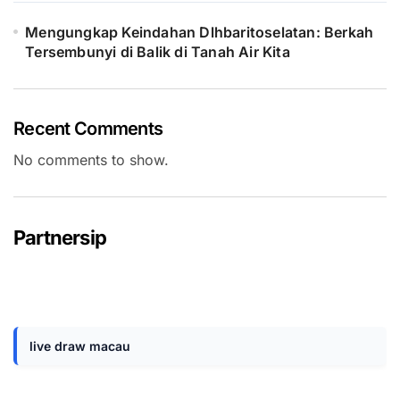
Mengungkap Keindahan Dlhbaritoselatan: Berkah
Tersembunyi di Balik di Tanah Air Kita
Recent Comments
No comments to show.
Partnersip
live draw macau