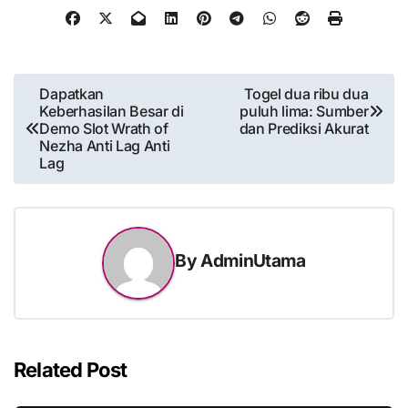
Post
Dapatkan
Togel dua ribu dua
Keberhasilan Besar di
puluh lima: Sumber
navigation
Demo Slot Wrath of
dan Prediksi Akurat
Nezha Anti Lag Anti
Lag
By
AdminUtama
Related Post