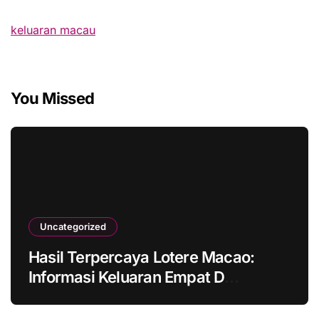
keluaran macau
You Missed
Uncategorized
Hasil Terpercaya Lotere Macao:
Informasi Keluaran Empat D
Terupdate