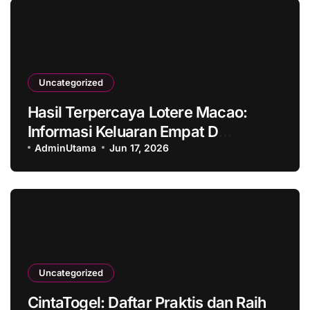
Uncategorized
Hasil Terpercaya Lotere Macao:
Informasi Keluaran Empat D
Terupdate
AdminUtama
Jun 17, 2026
Uncategorized
CintaTogel: Daftar Praktis dan Raih