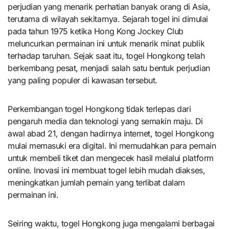
perjudian yang menarik perhatian banyak orang di Asia,
terutama di wilayah sekitarnya. Sejarah togel ini dimulai
pada tahun 1975 ketika Hong Kong Jockey Club
meluncurkan permainan ini untuk menarik minat publik
terhadap taruhan. Sejak saat itu, togel Hongkong telah
berkembang pesat, menjadi salah satu bentuk perjudian
yang paling populer di kawasan tersebut.
Perkembangan togel Hongkong tidak terlepas dari
pengaruh media dan teknologi yang semakin maju. Di
awal abad 21, dengan hadirnya internet, togel Hongkong
mulai memasuki era digital. Ini memudahkan para pemain
untuk membeli tiket dan mengecek hasil melalui platform
online. Inovasi ini membuat togel lebih mudah diakses,
meningkatkan jumlah pemain yang terlibat dalam
permainan ini.
Seiring waktu, togel Hongkong juga mengalami berbagai