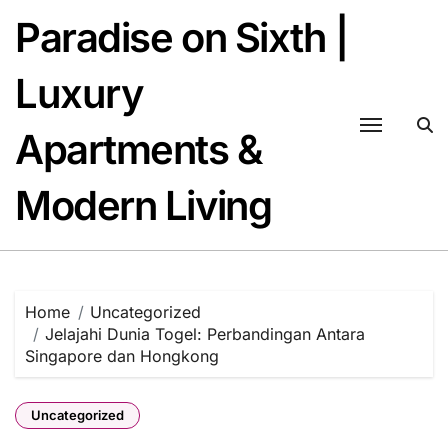
Skip
Paradise on Sixth |
to
content
Luxury
Apartments &
Modern Living
Home
Uncategorized
Jelajahi Dunia Togel: Perbandingan Antara
Singapore dan Hongkong
Uncategorized