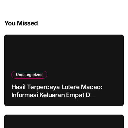
You Missed
Uncategorized
Hasil Terpercaya Lotere Macao:
Informasi Keluaran Empat D
Terupdate