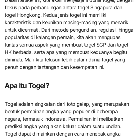
Dalam artikel ini, kita akan menjelajahi dunia togel, dengan
fokus pada perbandingan antara togel Singapura dan
togel Hongkong. Kedua jenis togel ini memiliki
karakteristik dan keunikan masing-masing yang menarik
untuk dicermati. Dari metode pengundian, regulasi, hingga
popularitas di kalangan pemain, kita akan mengupas
tuntas semua aspek yang membuat togel SGP dan togel
HK berbeda, serta apa yang membuat keduanya begitu
diminati. Mari kita telusuri lebih dalam dunia togel yang
penuh dengan tantangan dan kesempatan ini.
Apa itu Togel?
Togel adalah singkatan dari toto gelap, yang merupakan
bentuk permainan angka yang populer di beberapa
negara, termasuk Indonesia. Permainan ini melibatkan
prediksi angka yang akan keluar dalam suatu undian.
Togel dapat dimainkan dengan cara menebak angka-