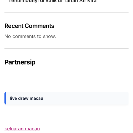
Tersembunyi di Balik di Tanah Air Kita
Recent Comments
No comments to show.
Partnersip
live draw macau
keluaran macau