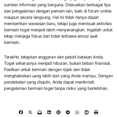
sumber informasi yang berguna. Diskusikan berbagai tips
dan pengalaman dengan pemain lain, baik di forum online
maupun secara langsung. Hal ini tidak hanya dapat
memberikan wawasan baru, tetapi juga membuat aktivitas
bermain togel menjadi lebih menyenangkan. Ingatlah untuk
tetap menjaga fokus dan tidak terbawa emosi saat
bermain.
Terakhir, tetapkan anggaran dan patuhi batasan Anda.
Togel seharusnya menjadi hiburan, bukan beban finansial.
Pastikan untuk bermain dengan bijak dan tidak
menghabiskan uang lebih dari yang Anda mampu. Dengan
pendekatan yang disiplin, Anda dapat menikmati
pengalaman bermain togel tanpa risiko yang berlebihan.