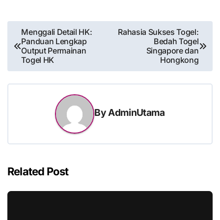
Post
Menggali Detail HK:
Rahasia Sukses Togel:
Panduan Lengkap
Bedah Togel
navigation
Output Permainan
Singapore dan
Togel HK
Hongkong
By
AdminUtama
Related Post