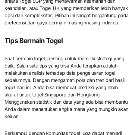
antara Togel SGP yang menawarkan keamanan dan
keandalan, atau Togel HK yang memberikan lebih banyak
opsi dan kompleksitas. Pilihan ini sangat bergantung pada
preferensi dan gaya bermain masing-masing individu.
Tips Bermain Togel
Saat bermain togel, penting untuk memiliki strategi yang
baik. Salah satu tips yang bisa Anda terapkan adalah
melakukan analisis terhadap data pengeluaran togel
sebelumnya. Dengan mengamati pola dan tren dari hasil
togel hari ini, Anda bisa membuat prediksi yang lebih
akurat untuk togel Singapore dan Hongkong.
Menggunakan statistik dan data yang ada bisa membantu
Anda dalam menentukan angka mana yang mungkin akan
keluar.
Berkumpul dengan komunitas togel juga dapat menjadi