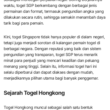
waktu, togel SGP berkembang dengan berbagai jenis
permainan dan format, termasuk pengundian angka yang
dilakukan secara rutin, sehingga semakin menambah daya
tarik bagi para pemain.
Kini, togel Singapore tidak hanya populer di dalam negeri,
tetapi juga menjadi sorotan di kalangan pemain togel di
berbagai negara. Dengan reputasi yang baik dan sistem
pengundian yang transparan, togel SGP terus menarik
minat para penjudi yang mencari keadilan dan peluang
menang yang tinggi. Selain itu, informasi togel hari ini
selalu diperbarui dan dapat diakses dengan mudah,
menjadikannya pilihan utama bagi banyak penggemar.
Sejarah Togel Hongkong
Togel Hongkong muncul sebagai salah satu bentuk