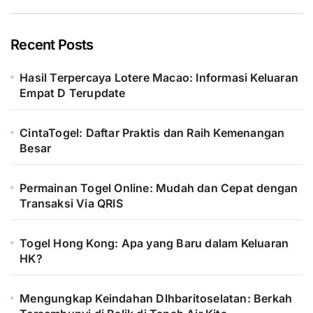
Recent Posts
Hasil Terpercaya Lotere Macao: Informasi Keluaran
Empat D Terupdate
CintaTogel: Daftar Praktis dan Raih Kemenangan
Besar
Permainan Togel Online: Mudah dan Cepat dengan
Transaksi Via QRIS
Togel Hong Kong: Apa yang Baru dalam Keluaran
HK?
Mengungkap Keindahan Dlhbaritoselatan: Berkah